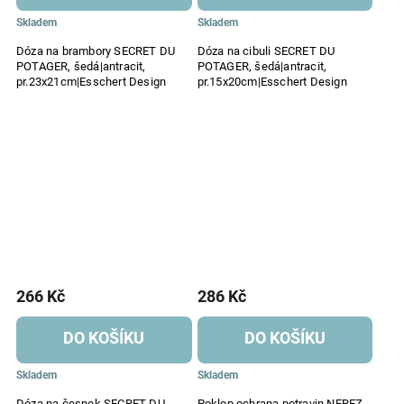
Skladem
Skladem
Dóza na brambory SECRET DU
Dóza na cibuli SECRET DU
POTAGER, šedá|antracit,
POTAGER, šedá|antracit,
pr.23x21cm|Esschert Design
pr.15x20cm|Esschert Design
266 Kč
286 Kč
DO KOŠÍKU
DO KOŠÍKU
Skladem
Skladem
Dóza na česnek SECRET DU
Poklop ochrana potravin NEREZ