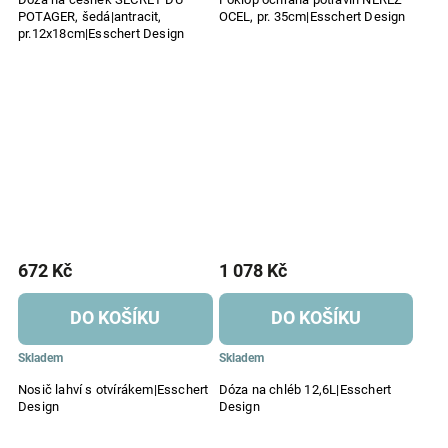
POTAGER, šedá|antracit,
OCEL, pr. 35cm|Esschert Design
pr.12x18cm|Esschert Design
672 Kč
1 078 Kč
DO KOŠÍKU
DO KOŠÍKU
Skladem
Skladem
Nosič lahví s otvírákem|Esschert
Dóza na chléb 12,6L|Esschert
Design
Design