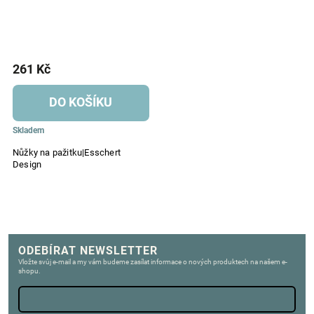
261 Kč
DO KOŠÍKU
Skladem
Nůžky na pažitku|Esschert
Design
ODEBÍRAT NEWSLETTER
Vložte svůj e-mail a my vám budeme zasílat informace o nových produktech na našem e-
shopu.