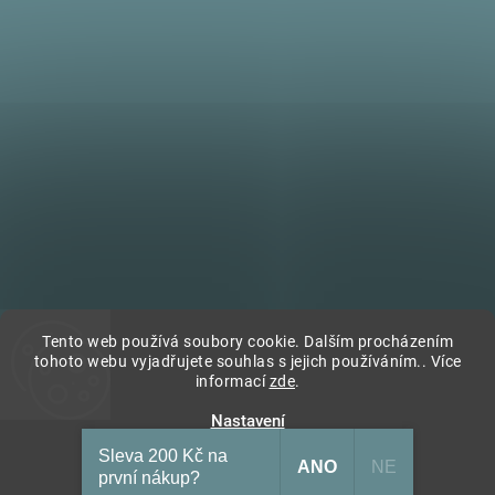
Tento web používá soubory cookie. Dalším procházením
tohoto webu vyjadřujete souhlas s jejich používáním.. Více
Sledovat na Instagramu
informací
zde
.
Nastavení
Copyright 2026
Village style
. Všechna práva vyhrazena.
Vytvořil
Shoptet
| Design
Shoptak.cz
Sleva 200 Kč na
ANO
NE
Souhlasím
první nákup?