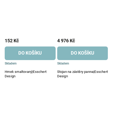
152 Kč
4 976 Kč
DO KOŠÍKU
DO KOŠÍKU
Skladem
Skladem
Hrnek smaltovaný|Esschert
Stojan na zástěry panna|Esschert
Design
Design