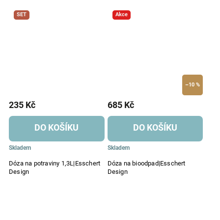
SET
Akce
–10 %
235 Kč
685 Kč
DO KOŠÍKU
DO KOŠÍKU
Skladem
Skladem
Dóza na potraviny 1,3L|Esschert
Dóza na bioodpad|Esschert
Design
Design