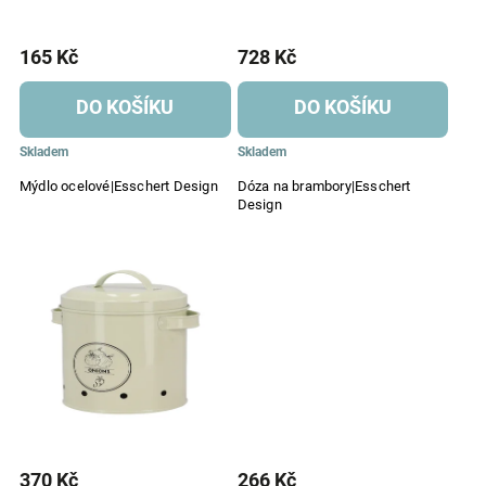
165 Kč
728 Kč
DO KOŠÍKU
DO KOŠÍKU
Skladem
Skladem
Mýdlo ocelové|Esschert Design
Dóza na brambory|Esschert
Design
370 Kč
266 Kč