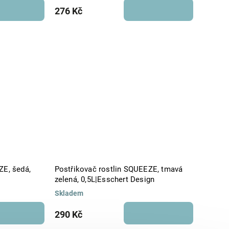
276 Kč
ZE, šedá,
Postřikovač rostlin SQUEEZE, tmavá
zelená, 0,5L|Esschert Design
Skladem
290 Kč