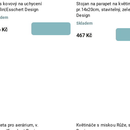
ps kovový na uchycení
Stojan na parapet na květi
lin|Esschert Design
pr.14x20cm, stavitelný, ze
Design
adem
Skladem
 Kč
467 Kč
eta pro aerárium, v.
Květináče s miskou Růže, 