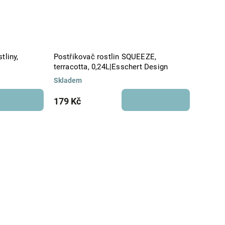
tliny,
Postřikovač rostlin SQUEEZE,
terracotta, 0,24L|Esschert Design
Skladem
179 Kč