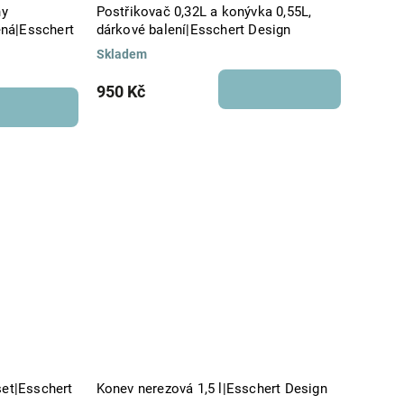
ny
Postřikovač 0,32L a konývka 0,55L,
lená|Esschert
dárkové balení|Esschert Design
Skladem
950 Kč
set|Esschert
Konev nerezová 1,5 l|Esschert Design