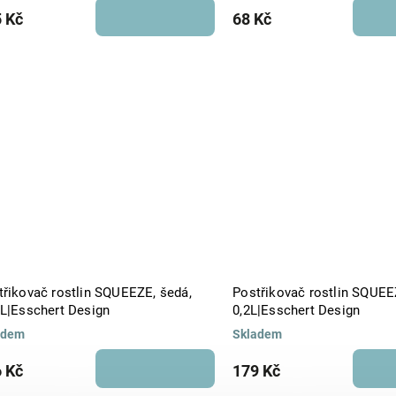
 Kč
68 Kč
třikovač rostlin SQUEEZE, šedá,
Postřikovač rostlin SQUEE
9L|Esschert Design
0,2L|Esschert Design
adem
Skladem
 Kč
179 Kč