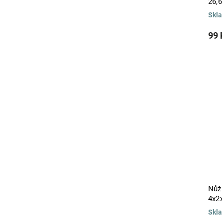
26,
Skl
99 
Nůž
4x2
Skl