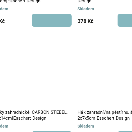
6cm|Esschert Design
Design
adem
Skladem
Kč
378 Kč
ky zahradnické, CARBON STEEEL,
Hák zahradní/na pěstírnu, 
x14cm|Esschert Design
2x7x5cm|Esschert Design
adem
Skladem