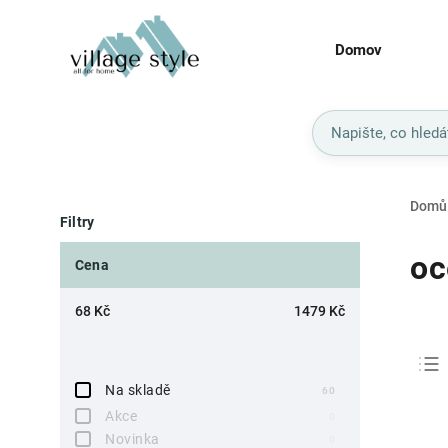
Domov
Domů
Filtry
oc
Cena
68
Kč
1479
Kč
Na skladě
60
Akce
0
Novinka
0