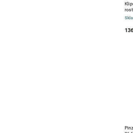
Kli
kůže, polyester
3
rost
mikrovlákno, polyester
5
Skl
bavlna, kůže
1
PVC, polyester
1
136
vrbové proutí
1
houba
1
Pinz