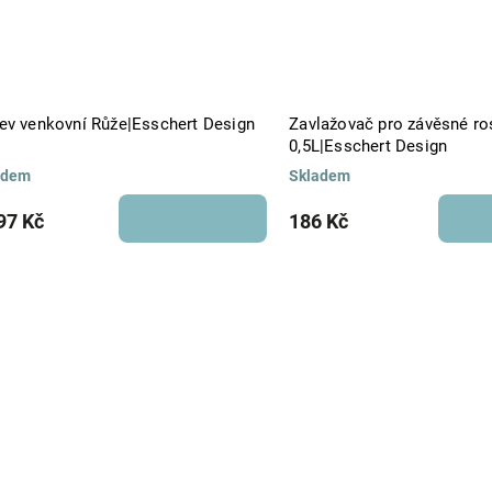
ev venkovní Růže|Esschert Design
Zavlažovač pro závěsné ros
0,5L|Esschert Design
adem
Skladem
97 Kč
186 Kč