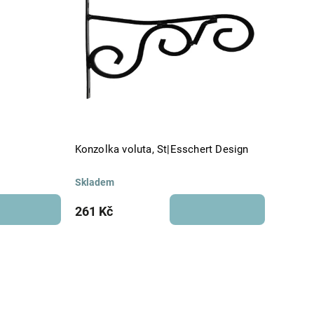
Konzolka voluta, St|Esschert Design
Skladem
261 Kč