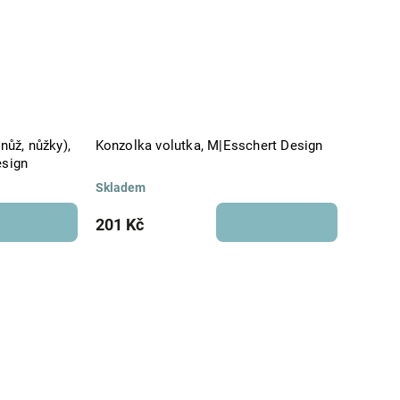
nůž, nůžky),
Konzolka volutka, M|Esschert Design
esign
Skladem
201 Kč