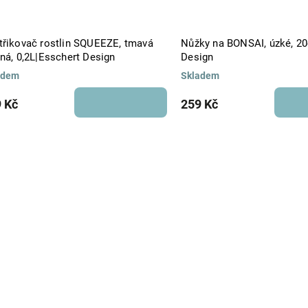
třikovač rostlin SQUEEZE, tmavá
Nůžky na BONSAI, úzké, 2
ná, 0,2L|Esschert Design
Design
adem
Skladem
 Kč
259 Kč