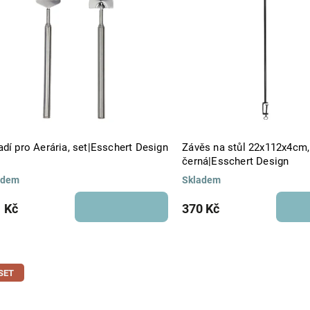
Abecedně
dí pro Aerária, set|Esschert Design
Závěs na stůl 22x112x4cm,
černá|Esschert Design
adem
Skladem
 Kč
370 Kč
SET