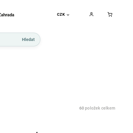
Zahrada
Gurmánské pochoutky
CZK
Dárkové kupó
Hledat
60
položek celkem