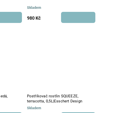
Skladem
980 Kč
šedá,
Postřikovač rostlin SQUEEZE,
terracotta, 0,5L|Esschert Design
Skladem