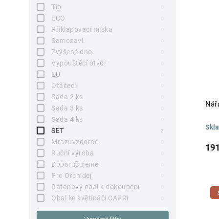
Tip
0
ECO
0
Přiklapovací miska
0
Samozavl.
0
Zvýšené dno
0
Vypouštěcí otvor
0
EU
0
Otáčecí
0
Sada 2 ks
0
Nářa
Sada 3 ks
0
Sada 4 ks
0
Skl
SET
3
Mrazuvzdorné
0
191
Ruční výroba
0
Doporučujeme
0
Pro Orchidej
0
Ratanový obal k dokoupení
0
Obal ke květináči CAPRI
0