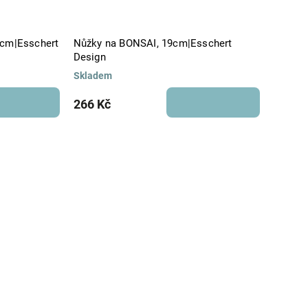
0cm|Esschert
Nůžky na BONSAI, 19cm|Esschert
Design
Skladem
266 Kč