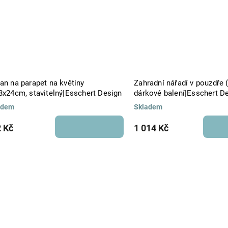
an na parapet na květiny
Zahradní nářadí v pouzdře (
18x24cm, stavitelný|Esschert Design
dárkové balení|Esschert D
adem
Skladem
 Kč
1 014 Kč