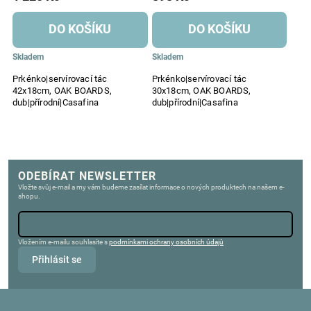
DO KOŠÍKU
DO KOŠÍKU
Skladem
Skladem
Prkénko|servírovací tác
Prkénko|servírovací tác
42x18cm, OAK BOARDS,
30x18cm, OAK BOARDS,
dub|přírodní|Casafina
dub|přírodní|Casafina
ODEBÍRAT NEWSLETTER
Vložte svůj e-mail a my vám budeme zasílat informace o nových produktech na našem e-
shopu.
Vložením e-mailu souhlasíte s
podmínkami ochrany osobních údajů
Přihlásit se