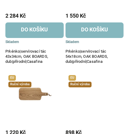
2 284 Kč
1 550 Kč
DO KOŠÍKU
DO KOŠÍKU
Skladem
Skladem
Prkénko|servírovací tác
Prkénko|servírovací tác
43x34cm, OAK BOARDS,
54x18cm, OAK BOARDS,
dub|přírodní|Casafina
dub|přírodní|Casafina
EU
EU
Ruční výroba
Ruční výroba
1 220 Kč
898 Kč