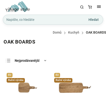
Hledat
Domů
/
Kuchyň
/
OAK BOARDS
OAK BOARDS
Nejprodávanější
Nejlevnější
EU
EU
Nejdražší
Ruční výroba
Ruční výroba
Abecedně