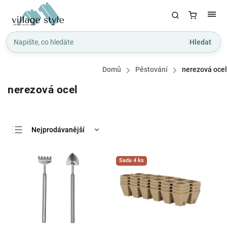
Hledat
Domů
/
Pěstování
/
nerezová ocel
nerezová ocel
Nejprodávanější
Nejlevnější
Sada 4 ks
Nejdražší
Abecedně