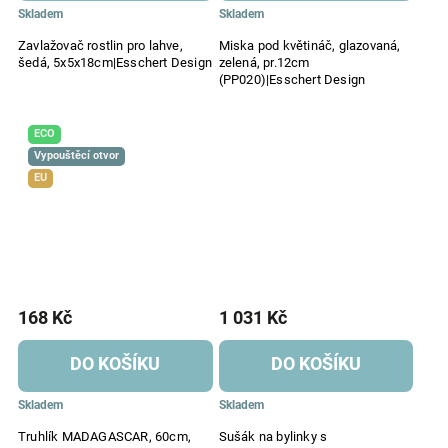
Skladem
Skladem
Zavlažovač rostlin pro lahve,
Miska pod květináč, glazovaná,
šedá, 5x5x18cm|Esschert Design
zelená, pr.12cm
(PP020)|Esschert Design
ECO
Vypouštěcí otvor
EU
168 Kč
1 031 Kč
DO KOŠÍKU
DO KOŠÍKU
Skladem
Skladem
Truhlík MADAGASCAR, 60cm,
Sušák na bylinky s