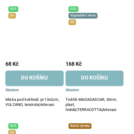
ECO
ECO
EU
Vypouštěcí otvor
EU
68 Kč
168 Kč
DO KOŠÍKU
DO KOŠÍKU
Skladem
Skladem
Miska pod květináč pr.13x2cm,
Truhlík MADAGASCAR, 60cm,
VULCANO, terakota|Artevasi
plast,
hnědá|TERRACOTTA|Artevasi
ECO
Ruční výroba
EU