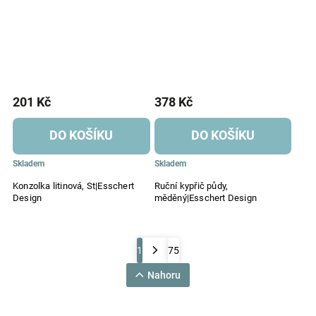
201 Kč
378 Kč
DO KOŠÍKU
DO KOŠÍKU
Skladem
Skladem
Konzolka litinová, St|Esschert
Ruční kypřič půdy,
Design
měděný|Esschert Design
1
75
Nahoru