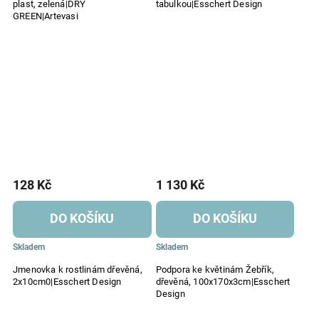
plast, zelená|DRY
tabulkou|Esschert Design
GREEN|Artevasi
128 Kč
1 130 Kč
DO KOŠÍKU
DO KOŠÍKU
Skladem
Skladem
Jmenovka k rostlinám dřevěná,
Podpora ke květinám Žebřík,
2x10cm0|Esschert Design
dřevěná, 100x170x3cm|Esschert
Design