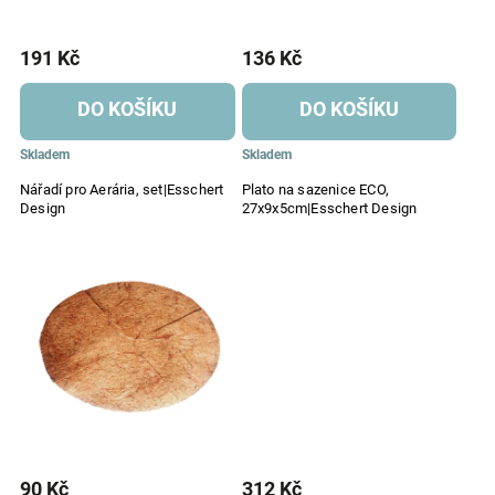
191 Kč
136 Kč
DO KOŠÍKU
DO KOŠÍKU
Skladem
Skladem
Nářadí pro Aerária, set|Esschert
Plato na sazenice ECO,
Design
27x9x5cm|Esschert Design
90 Kč
312 Kč