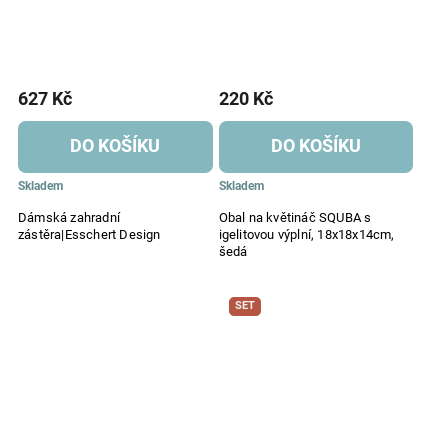
627 Kč
220 Kč
DO KOŠÍKU
DO KOŠÍKU
Skladem
Skladem
Dámská zahradní
Obal na květináč SQUBA s
zástěra|Esschert Design
igelitovou výplní, 18x18x14cm,
šedá
SET