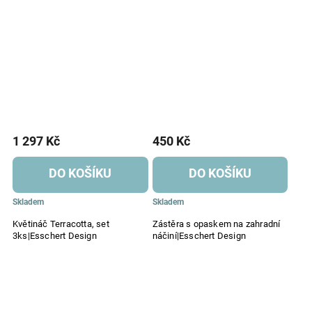
1 297 Kč
450 Kč
DO KOŠÍKU
DO KOŠÍKU
Skladem
Skladem
Květináč Terracotta, set
Zástěra s opaskem na zahradní
3ks|Esschert Design
náčiní|Esschert Design