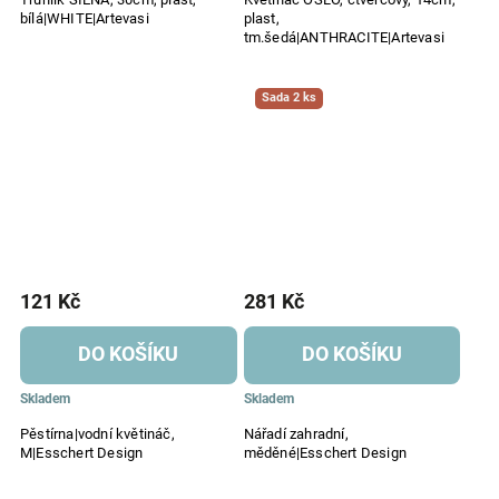
bílá|WHITE|Artevasi
plast,
tm.šedá|ANTHRACITE|Artevasi
Sada 2 ks
121 Kč
281 Kč
DO KOŠÍKU
DO KOŠÍKU
Skladem
Skladem
Pěstírna|vodní květináč,
Nářadí zahradní,
M|Esschert Design
měděné|Esschert Design