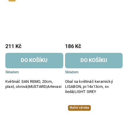
211 Kč
186 Kč
DO KOŠÍKU
DO KOŠÍKU
Skladem
Skladem
Květináč SAN REMO, 20cm,
Obal na květináč keramický
plast, okrová|MUSTARD|Artevasi
LISABON, pr.14x13cm, sv.
šedá|LIGHT GREY
Ruční výroba