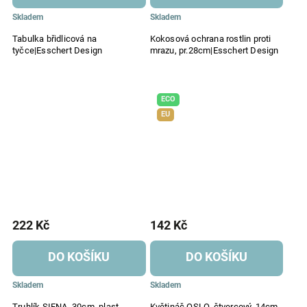
Skladem
Skladem
Tabulka břidlicová na
Kokosová ochrana rostlin proti
tyčce|Esschert Design
mrazu, pr.28cm|Esschert Design
ECO
EU
222 Kč
142 Kč
DO KOŠÍKU
DO KOŠÍKU
Skladem
Skladem
Truhlík SIENA, 30cm, plast,
Květináč OSLO, čtvercový, 14cm,