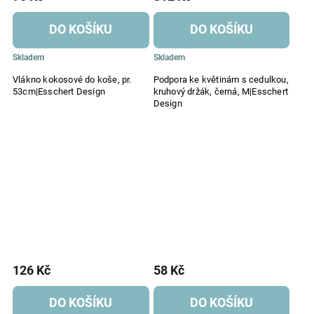
DO KOŠÍKU
DO KOŠÍKU
Skladem
Skladem
Vlákno kokosové do koše, pr.
Podpora ke květinám s cedulkou,
53cm|Esschert Design
kruhový držák, černá, M|Esschert
Design
126 Kč
58 Kč
DO KOŠÍKU
DO KOŠÍKU