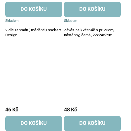
DO KOŠÍKU
DO KOŠÍKU
Skladem
Skladem
Vidle zahradní, měděné|Esschert
Závěs na květináč s pr. 23cm,
Design
nástěnný, černá, 22x24x7cm
46 Kč
48 Kč
DO KOŠÍKU
DO KOŠÍKU