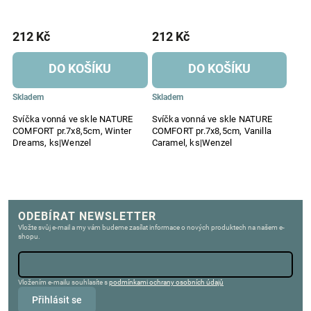
212 Kč
212 Kč
DO KOŠÍKU
DO KOŠÍKU
Skladem
Skladem
Svíčka vonná ve skle NATURE
Svíčka vonná ve skle NATURE
COMFORT pr.7x8,5cm, Winter
COMFORT pr.7x8,5cm, Vanilla
Dreams, ks|Wenzel
Caramel, ks|Wenzel
ODEBÍRAT NEWSLETTER
Vložte svůj e-mail a my vám budeme zasílat informace o nových produktech na našem e-
shopu.
Vložením e-mailu souhlasíte s
podmínkami ochrany osobních údajů
Přihlásit se