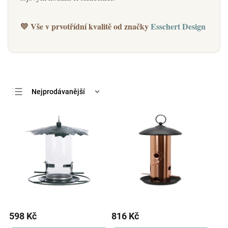
💛 Vše v prvotřídní kvalitě od značky
Esschert Design
Nejprodávanější
Nejlevnější
Nejdražší
Abecedně
598 Kč
816 Kč