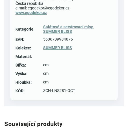
Česká republika
e-mail: egodekor@egodekor.cz
www.egodekor.cz
Salátové a servírovací mísy
,
Kategorie
:
SUMMER BLISS
5606739984076
EAN
:
SUMMER BLISS
Kolekce
:
Materiál
:
cm
Šířka
:
cm
Výška
:
cm
Hloubka
:
ZCN-LNS281-OCT
KÓD
:
Související produkty