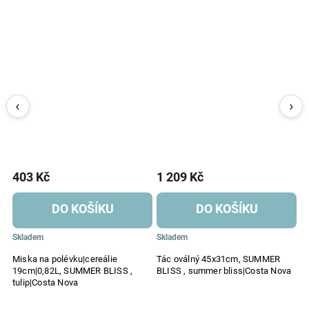
403 Kč
1 209 Kč
4
DO KOŠÍKU
DO KOŠÍKU
Skladem
Skladem
S
Miska na polévku|cereálie
Tác oválný 45x31cm, SUMMER
M
19cm|0,82L, SUMMER BLISS ,
BLISS , summer bliss|Costa Nova
2
tulip|Costa Nova
tu