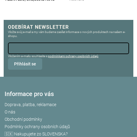
r
ODEBÍRAT NEWSLETTER
Vložte svůj e-mail a my vám budeme zasílat informace o nových produktech na našem e-
shopu.
Vložením e-mailu souhlasíte s
podmínkami ochrany osobních údajů
Přihlásit se
Informace pro vás
Doprava, platba, reklamace
O nás
Obchodní podmínky
Podmínky ochrany osobních údajů
🇸🇰 Nakupujete zo SLOVENSKA?