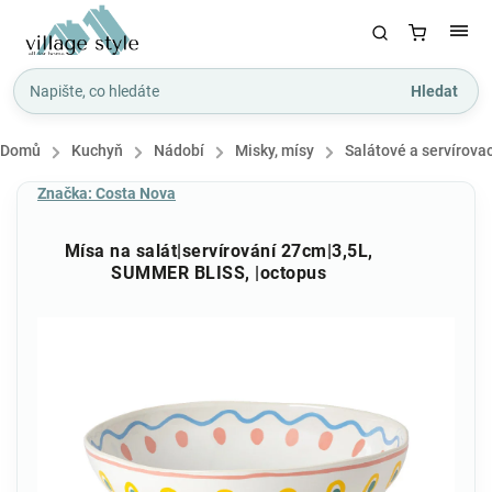
Hledat
Domů
/
Kuchyň
/
Nádobí
/
Misky, mísy
/
Salátové a servírova
Značka:
Costa Nova
Mísa na salát|servírování 27cm|3,5L,
SUMMER BLISS, |octopus