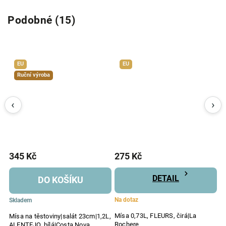
Podobné (15)
EU
EU
Ruční výroba
345 Kč
275 Kč
3
DETAIL
DO KOŠÍKU
Na dotaz
Skladem
S
Mísa 0,73L, FLEURS, čirá|La
Mísa na těstoviny|salát 23cm|1,2L,
Mí
Rochere
ALENTEJO, bílá|Costa Nova
2