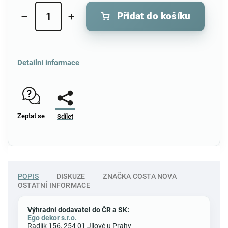
Přidat do košíku
Detailní informace
Zeptat se
Sdílet
POPIS
DISKUZE
ZNAČKA
COSTA NOVA
OSTATNÍ INFORMACE
Výhradní dodavatel do ČR a SK:
Ego dekor s.r.o.
Radlík 156, 254 01 Jílové u Prahy