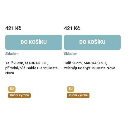
421 Kč
421 Kč
DO KOŠÍKU
DO KOŠÍKU
Skladem
Skladem
Talíř 28cm, MARRAKESH,
Talíř 28cm, MARRAKESH,
přírodní/bílá|Sable Blanc|Costa
zelená|Eucalyptus|Costa Nova
Nova
EU
EU
Ruční výroba
Ruční výroba