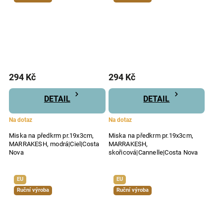
294 Kč
294 Kč
DETAIL
DETAIL
Na dotaz
Na dotaz
Miska na předkrm pr.19x3cm,
Miska na předkrm pr.19x3cm,
MARRAKESH, modrá|Ciel|Costa
MARRAKESH,
Nova
skořicová|Cannelle|Costa Nova
EU
EU
Ruční výroba
Ruční výroba