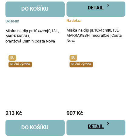
DETAIL
DO KOŠÍKU
Na dotaz
Skladem
Miska na dip pr.10x4cm|0,13L,
Miska na dip pr.10x4cm|0,13L,
MARRAKESH, modrá|Ciel|Costa
MARRAKESH,
Nova
oranžová|Cumin|Costa Nova
EU
EU
Ruční výroba
Ruční výroba
213 Kč
907 Kč
DETAIL
DO KOŠÍKU