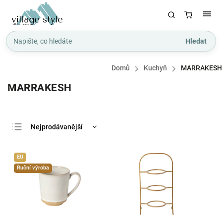
Hledat
Domů
/
Kuchyň
/
MARRAKESH
MARRAKESH
Nejprodávanější
Nejlevnější
EU
Nejdražší
Ruční výroba
Abecedně