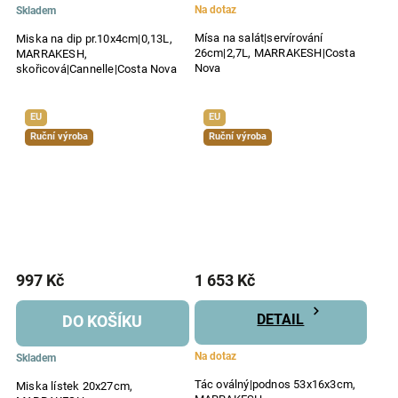
Na dotaz
Skladem
Mísa na salát|servírování
Miska na dip pr.10x4cm|0,13L,
26cm|2,7L, MARRAKESH|Costa
MARRAKESH,
Nova
skořicová|Cannelle|Costa Nova
EU
EU
Ruční výroba
Ruční výroba
997 Kč
1 653 Kč
DETAIL
DO KOŠÍKU
Na dotaz
Skladem
Tác oválný|podnos 53x16x3cm,
Miska lístek 20x27cm,