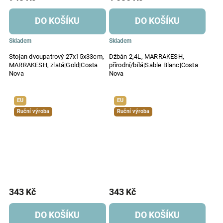
DO KOŠÍKU
DO KOŠÍKU
Skladem
Skladem
Stojan dvoupatrový 27x15x33cm,
Džbán 2,4L, MARRAKESH,
MARRAKESH, zlatá|Gold|Costa
přírodní/bílá|Sable Blanc|Costa
Nova
Nova
EU
EU
Ruční výroba
Ruční výroba
343 Kč
343 Kč
DO KOŠÍKU
DO KOŠÍKU