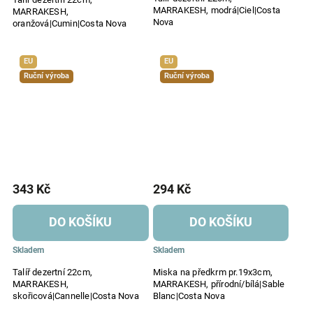
MARRAKESH, modrá|Ciel|Costa
MARRAKESH,
Nova
oranžová|Cumin|Costa Nova
EU
EU
Ruční výroba
Ruční výroba
343 Kč
294 Kč
DO KOŠÍKU
DO KOŠÍKU
Skladem
Skladem
Talíř dezertní 22cm,
Miska na předkrm pr.19x3cm,
MARRAKESH,
MARRAKESH, přírodní/bílá|Sable
skořicová|Cannelle|Costa Nova
Blanc|Costa Nova