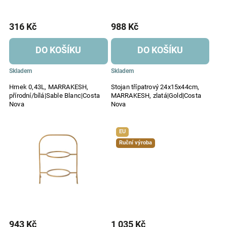
316 Kč
988 Kč
DO KOŠÍKU
DO KOŠÍKU
Skladem
Skladem
Hrnek 0,43L, MARRAKESH,
Stojan třípatrový 24x15x44cm,
přírodní/bílá|Sable Blanc|Costa
MARRAKESH, zlatá|Gold|Costa
Nova
Nova
EU
Ruční výroba
943 Kč
1 035 Kč