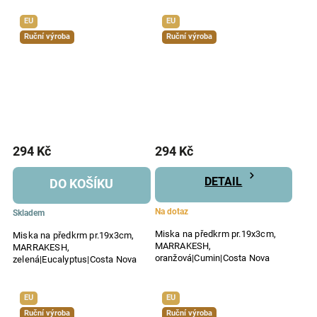
EU
EU
Ruční výroba
Ruční výroba
294 Kč
294 Kč
DETAIL
DO KOŠÍKU
Na dotaz
Skladem
Miska na předkrm pr.19x3cm,
Miska na předkrm pr.19x3cm,
MARRAKESH,
MARRAKESH,
oranžová|Cumin|Costa Nova
zelená|Eucalyptus|Costa Nova
EU
EU
Ruční výroba
Ruční výroba