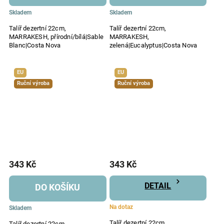
Skladem
Skladem
Talíř dezertní 22cm,
Talíř dezertní 22cm,
MARRAKESH, přírodní/bílá|Sable
MARRAKESH,
Blanc|Costa Nova
zelená|Eucalyptus|Costa Nova
EU
EU
Ruční výroba
Ruční výroba
343 Kč
343 Kč
DETAIL
DO KOŠÍKU
Na dotaz
Skladem
Talíř dezertní 22cm,
Talíř dezertní 22cm,