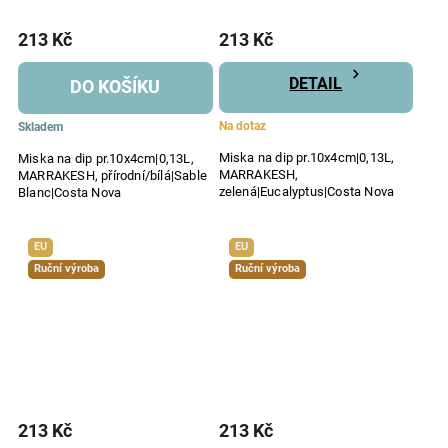
213 Kč
213 Kč
DETAIL
DO KOŠÍKU
Na dotaz
Skladem
Miska na dip pr.10x4cm|0,13L,
Miska na dip pr.10x4cm|0,13L,
MARRAKESH,
MARRAKESH, přírodní/bílá|Sable
zelená|Eucalyptus|Costa Nova
Blanc|Costa Nova
EU
EU
Ruční výroba
Ruční výroba
213 Kč
213 Kč