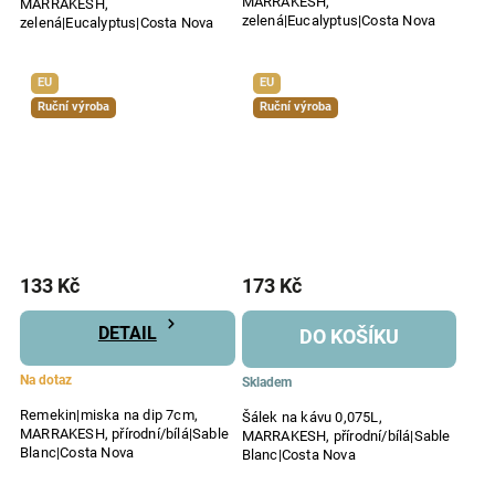
MARRAKESH,
MARRAKESH,
zelená|Eucalyptus|Costa Nova
zelená|Eucalyptus|Costa Nova
EU
EU
Ruční výroba
Ruční výroba
133 Kč
173 Kč
DETAIL
DO KOŠÍKU
Na dotaz
Skladem
Remekin|miska na dip 7cm,
Šálek na kávu 0,075L,
MARRAKESH, přírodní/bílá|Sable
MARRAKESH, přírodní/bílá|Sable
Blanc|Costa Nova
Blanc|Costa Nova