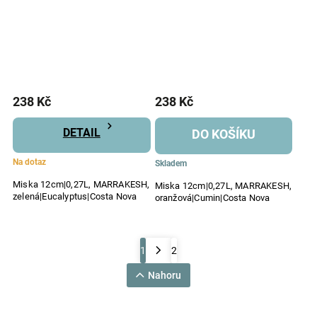
238 Kč
238 Kč
DETAIL
DO KOŠÍKU
Na dotaz
Skladem
Miska 12cm|0,27L, MARRAKESH,
Miska 12cm|0,27L, MARRAKESH,
zelená|Eucalyptus|Costa Nova
oranžová|Cumin|Costa Nova
1
2
Nahoru