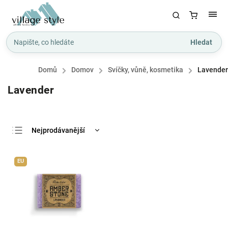
Hledat
Domů
/
Domov
/
Svíčky, vůně, kosmetika
/
Lavender
Lavender
Nejprodávanější
Nejlevnější
EU
Nejdražší
Abecedně