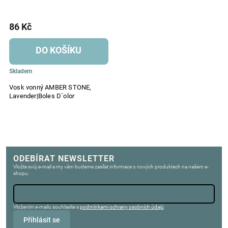
86 Kč
DO KOŠÍKU
Skladem
Vosk vonný AMBER STONE,
Lavender|Boles D´olor
ODEBÍRAT NEWSLETTER
Vložte svůj e-mail a my vám budeme zasílat informace o nových produktech na našem e-
shopu.
Vložením e-mailu souhlasíte s
podmínkami ochrany osobních údajů
Přihlásit se