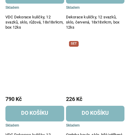
Skladem
Skladem
VDC Dekorace kuličky, 12
Dekorace kuličky, 12 svazků,
svazků, sklo, růžová, 18x18x9cm,
sklo, červená, 18x18x9cm, box
box 12ks
12ks
SET
790 Kč
226 Kč
DO KOŠÍKU
DO KOŠÍKU
Skladem
Skladem
VDC Dekorace kuličky, 12
Ozdoba koule, sklo, bílá/stříbrná,