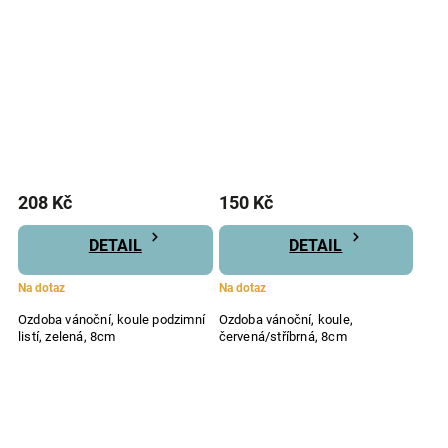
208 Kč
150 Kč
DETAIL
DETAIL
Na dotaz
Na dotaz
Ozdoba vánoční, koule podzimní
Ozdoba vánoční, koule,
listí, zelená, 8cm
červená/stříbrná, 8cm