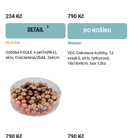
234 Kč
790 Kč
DETAIL
DO KOŠÍKU
Na dotaz
Skladem
Ozdoba KOULE s peřím(9ks),
VDC Dekorace kuličky, 12
sklo, čirá/zelená/žlutá, 3x4cm
svazků, sklo, tyrkysová,
18x18x9cm, box 12ks
790 Kč
790 Kč