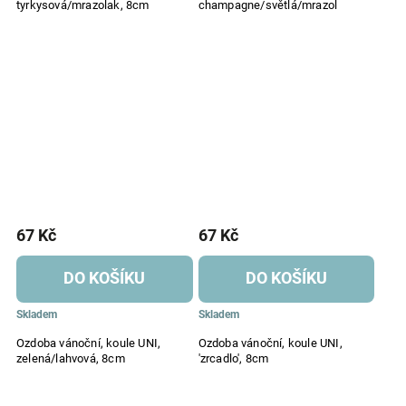
tyrkysová/mrazolak, 8cm
champagne/světlá/mrazol
67 Kč
67 Kč
DO KOŠÍKU
DO KOŠÍKU
Skladem
Skladem
Ozdoba vánoční, koule UNI,
Ozdoba vánoční, koule UNI,
zelená/lahvová, 8cm
'zrcadlo', 8cm