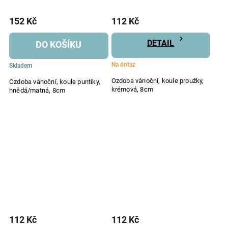
152 Kč
112 Kč
DETAIL
DO KOŠÍKU
Na dotaz
Skladem
Ozdoba vánoční, koule proužky,
Ozdoba vánoční, koule puntíky,
krémová, 8cm
hnědá/matná, 8cm
112 Kč
112 Kč