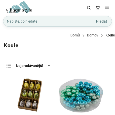
Hledat
Domů
/
Domov
/
Koule
Koule
Nejprodávanější
Nejlevnější
Nejdražší
Abecedně