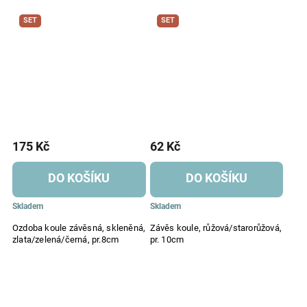
SET
SET
175 Kč
62 Kč
DO KOŠÍKU
DO KOŠÍKU
Skladem
Skladem
Ozdoba koule závěsná, skleněná,
Závěs koule, růžová/starorůžová,
zlata/zelená/černá, pr.8cm
pr. 10cm