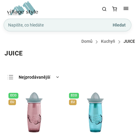
Hledat
Domů
/
Kuchyň
/
JUICE
JUICE
Nejprodávanější
Nejlevnější
ECO
ECO
Nejdražší
EU
EU
Abecedně