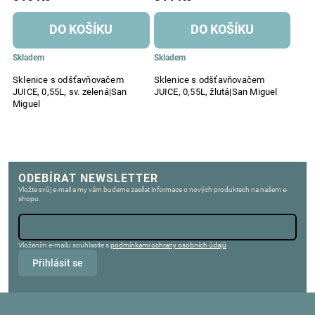
DO KOŠÍKU
DO KOŠÍKU
Skladem
Skladem
Sklenice s odšťavňovačem
Sklenice s odšťavňovačem
JUICE, 0,55L, sv. zelená|San
JUICE, 0,55L, žlutá|San Miguel
Miguel
ODEBÍRAT NEWSLETTER
Vložte svůj e-mail a my vám budeme zasílat informace o nových produktech na našem e-
shopu.
Vložením e-mailu souhlasíte s
podmínkami ochrany osobních údajů
Přihlásit se