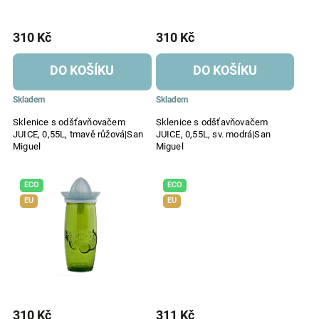
310 Kč
310 Kč
DO KOŠÍKU
DO KOŠÍKU
Skladem
Skladem
Sklenice s odšťavňovačem
Sklenice s odšťavňovačem
JUICE, 0,55L, tmavě růžová|San
JUICE, 0,55L, sv. modrá|San
Miguel
Miguel
ECO
ECO
EU
EU
310 Kč
311 Kč