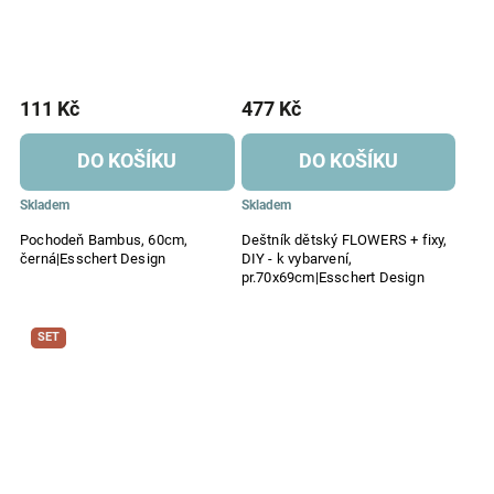
111 Kč
477 Kč
DO KOŠÍKU
DO KOŠÍKU
Skladem
Skladem
Pochodeň Bambus, 60cm,
Deštník dětský FLOWERS + fixy,
černá|Esschert Design
DIY - k vybarvení,
pr.70x69cm|Esschert Design
SET