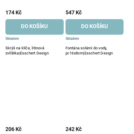
174 Kč
547 Kč
DO KOŠÍKU
DO KOŠÍKU
Skladem
Skladem
Skrýš na klíče, litinová
Fontána solární do vody,
zvířátka|Esschert Design
pr.16x8cm|Esschert Design
206 Kč
242 Kč