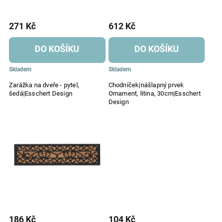
271 Kč
612 Kč
DO KOŠÍKU
DO KOŠÍKU
Skladem
Skladem
Zarážka na dveře - pytel,
Chodníček|nášlapný prvek
šedá|Esschert Design
Ornament, litina, 30cm|Esschert
Design
186 Kč
104 Kč