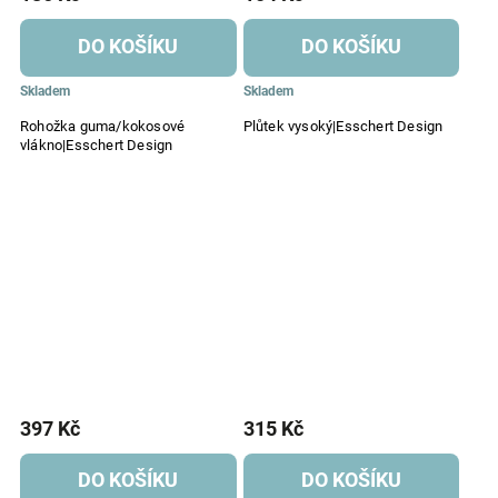
DO KOŠÍKU
DO KOŠÍKU
Skladem
Skladem
Rohožka guma/kokosové
Plůtek vysoký|Esschert Design
vlákno|Esschert Design
397 Kč
315 Kč
DO KOŠÍKU
DO KOŠÍKU