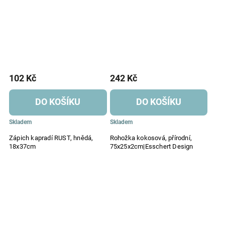
102 Kč
242 Kč
DO KOŠÍKU
DO KOŠÍKU
Skladem
Skladem
Zápich kapradí RUST, hnědá,
Rohožka kokosová, přírodní,
18x37cm
75x25x2cm|Esschert Design