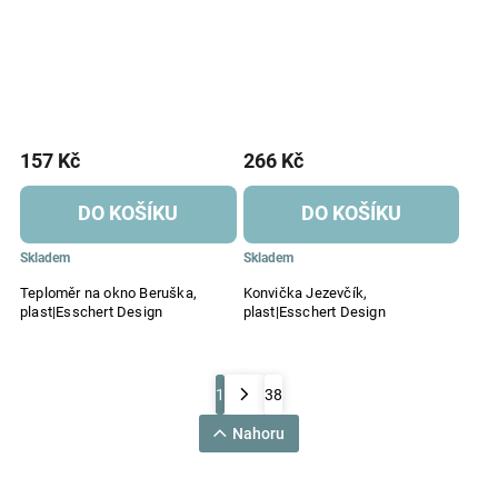
157 Kč
266 Kč
DO KOŠÍKU
DO KOŠÍKU
Skladem
Skladem
Teploměr na okno Beruška,
Konvička Jezevčík,
plast|Esschert Design
plast|Esschert Design
1
38
Nahoru