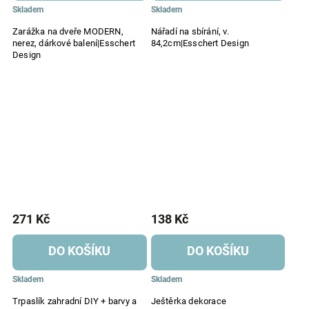
Skladem
Skladem
Zarážka na dveře MODERN,
Nářadí na sbírání, v.
nerez, dárkové balení|Esschert
84,2cm|Esschert Design
Design
271 Kč
138 Kč
DO KOŠÍKU
DO KOŠÍKU
Skladem
Skladem
Trpaslík zahradní DIY + barvy a
Ještěrka dekorace