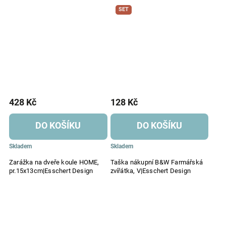
SET
428 Kč
128 Kč
DO KOŠÍKU
DO KOŠÍKU
Skladem
Skladem
Zarážka na dveře koule HOME,
Taška nákupní B&W Farmářská
pr.15x13cm|Esschert Design
zvířátka, V|Esschert Design