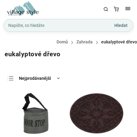
Hledat
Domů
/
Zahrada
/
eukalyptové dřevo
eukalyptové dřevo
Nejprodávanější
Nejlevnější
Nejdražší
Abecedně