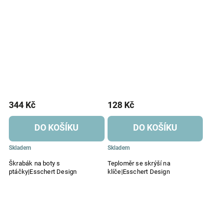
344 Kč
128 Kč
DO KOŠÍKU
DO KOŠÍKU
Skladem
Skladem
Škrabák na boty s
Teploměr se skrýší na
ptáčky|Esschert Design
klíče|Esschert Design