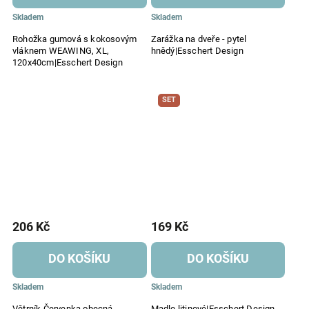
Skladem
Skladem
Rohožka gumová s kokosovým
Zarážka na dveře - pytel
vláknem WEAWING, XL,
hnědý|Esschert Design
120x40cm|Esschert Design
SET
206 Kč
169 Kč
DO KOŠÍKU
DO KOŠÍKU
Skladem
Skladem
Větrník Červenka obecná,
Madlo litinové|Esschert Design