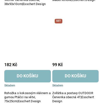
38x93x10cm|Esschert Design
SET
182 Kč
99 Kč
DO KOŠÍKU
DO KOŠÍKU
Skladem
Skladem
Rohožka s kokosovým vláknem a
Zvířátka a postavy OUTDOOR
gumou Ptáčci na větvi,
Červenka obecná 4T|Esschert
75x25cm|Esschert Design
Design