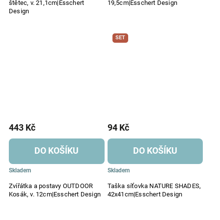
štětec, v. 21,1cm|Esschert
19,5cm|Esschert Design
Design
SET
443 Kč
94 Kč
DO KOŠÍKU
DO KOŠÍKU
Skladem
Skladem
Zvířátka a postavy OUTDOOR
Taška síťovka NATURE SHADES,
Kosák, v. 12cm|Esschert Design
42x41cm|Esschert Design