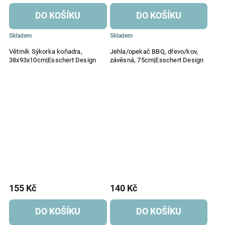
DO KOŠÍKU
DO KOŠÍKU
Skladem
Skladem
Větrník Sýkorka koňadra,
Jehla/opekač BBQ, dřevo/kov,
38x93x10cm|Esschert Design
závěsná, 75cm|Esschert Design
155 Kč
140 Kč
DO KOŠÍKU
DO KOŠÍKU