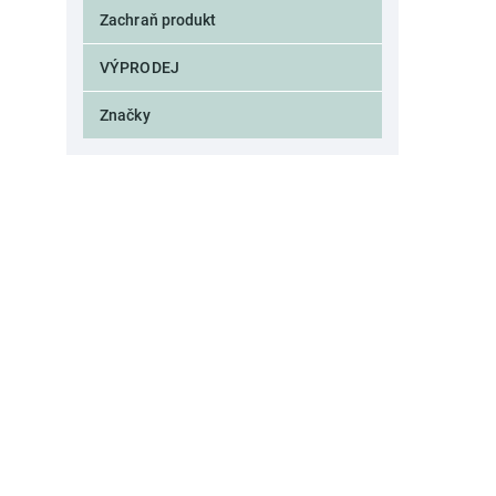
BUBBLE
4
Zachraň produkt
CADETTE
1
CACHEMIR
2
VÝPRODEJ
CALA
1
CALIZ
3
Značky
CANARIE
1
CANTARO
1
CAPRI
12
CAPSTAN
1
CARAFE
2
CARAT
1
CARMELA
8
CASA
3
CASA STONE
3
CASCATA
7
CASTELLS
1
CASUAL
4
CEDRAT
2
CIRCEE
1
CITY
2