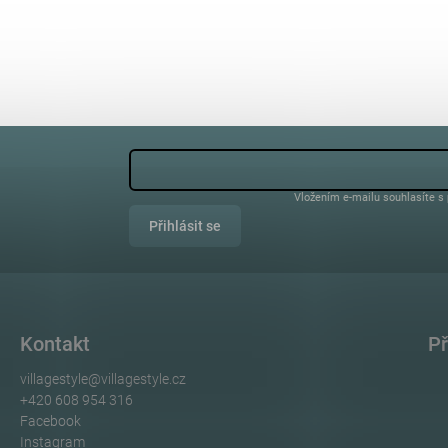
Vložením e-mailu souhlasíte s
Přihlásit se
Kontakt
Př
villagestyle
@
villagestyle.cz
+420 608 954 316
Facebook
Instagram