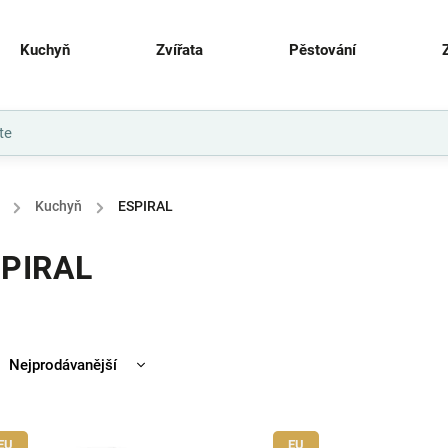
Kuchyň
Zvířata
Pěstování
/
Kuchyň
/
ESPIRAL
PIRAL
Nejprodávanější
Nejlevnější
Nejdražší
EU
EU