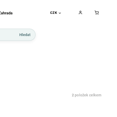
Zahrada
Gurmánské pochoutky
CZK
Dárkové kupó
Hledat
2
položek celkem