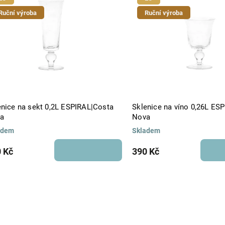
Abecedně
Ruční výroba
Ruční výroba
enice na sekt 0,2L ESPIRAL|Costa
Sklenice na víno 0,26L ES
a
Nova
adem
Skladem
 Kč
390 Kč