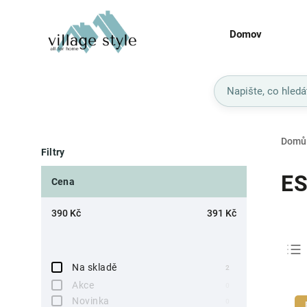
Domov
Domů
Filtry
ES
Cena
390
Kč
391
Kč
Na skladě
2
Akce
0
Novinka
0