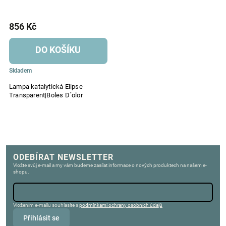
856 Kč
DO KOŠÍKU
Skladem
Lampa katalytická Elipse
Transparent|Boles D´olor
ODEBÍRAT NEWSLETTER
Vložte svůj e-mail a my vám budeme zasílat informace o nových produktech na našem e-
shopu.
Vložením e-mailu souhlasíte s
podmínkami ochrany osobních údajů
Přihlásit se