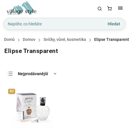
Hledat
Domů
/
Domov
/
Svíčky, vůně, kosmetika
/
Elipse Transparent
Elipse Transparent
Nejprodávanější
Nejlevnější
EU
Nejdražší
Abecedně