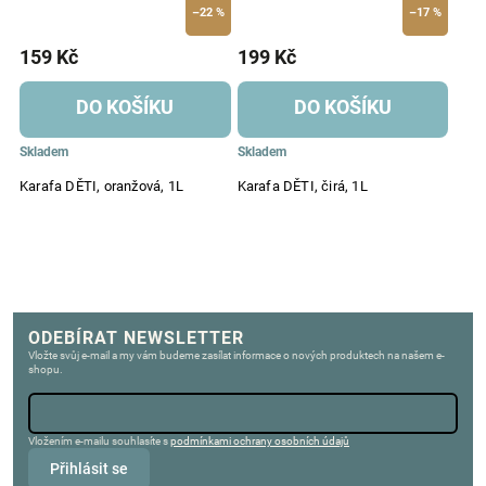
–22 %
–17 %
159 Kč
199 Kč
DO KOŠÍKU
DO KOŠÍKU
Skladem
Skladem
Karafa DĚTI, oranžová, 1L
Karafa DĚTI, čirá, 1L
ODEBÍRAT NEWSLETTER
Vložte svůj e-mail a my vám budeme zasílat informace o nových produktech na našem e-
shopu.
Vložením e-mailu souhlasíte s
podmínkami ochrany osobních údajů
Přihlásit se