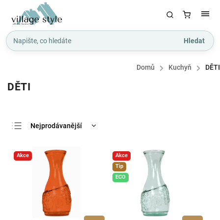
Hledat
Domů
/
Kuchyň
/
DĚTI
DĚTI
Nejprodávanější
Nejlevnější
Akce
Akce
Nejdražší
Tip
Abecedně
ECO