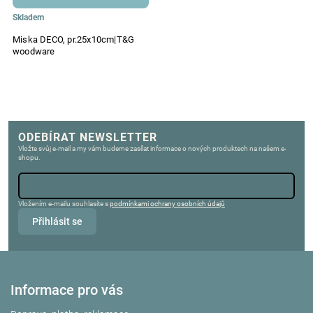
Skladem
Miska DECO, pr.25x10cm|T&G
woodware
ODEBÍRAT NEWSLETTER
Vložte svůj e-mail a my vám budeme zasílat informace o nových produktech na našem e-
shopu.
Vložením e-mailu souhlasíte s
podmínkami ochrany osobních údajů
Přihlásit se
Informace pro vás