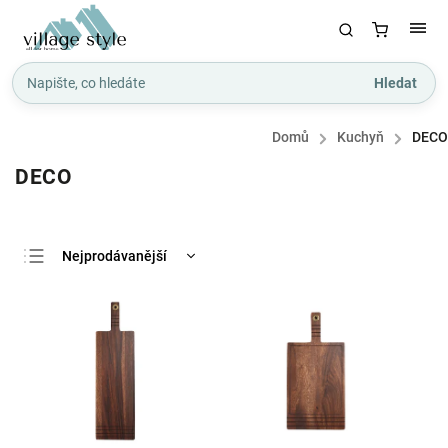
Hledat
Domů
/
Kuchyň
/
DECO
DECO
Nejprodávanější
Nejlevnější
Nejdražší
Abecedně