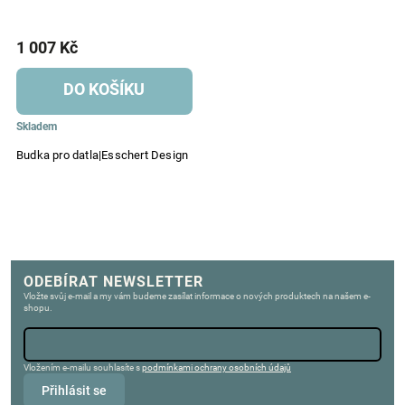
1 007 Kč
DO KOŠÍKU
Skladem
Budka pro datla|Esschert Design
ODEBÍRAT NEWSLETTER
Vložte svůj e-mail a my vám budeme zasílat informace o nových produktech na našem e-
shopu.
Vložením e-mailu souhlasíte s
podmínkami ochrany osobních údajů
Přihlásit se