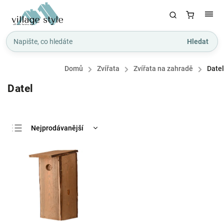
Hledat
Domů
/
Zvířata
/
Zvířata na zahradě
/
Datel
Datel
Nejprodávanější
Nejlevnější
Nejdražší
Abecedně