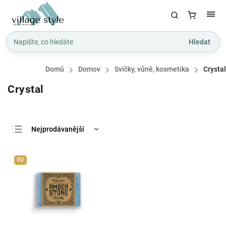
Hledat
Domů
/
Domov
/
Svíčky, vůně, kosmetika
/
Crystal
Crystal
Nejprodávanější
Nejlevnější
EU
Nejdražší
Abecedně