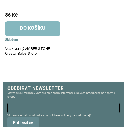
86 Kč
DO KOŠÍKU
Skladem
Vosk vonný AMBER STONE,
Crystal|Boles D´olor
ODEBÍRAT NEWSLETTER
Vložte svůj e-mail a my vám budeme zasílat informace o nových produktech na našem e-
shopu.
Vložením e-mailu souhlasíte s
podmínkami ochrany osobních údajů
Přihlásit se