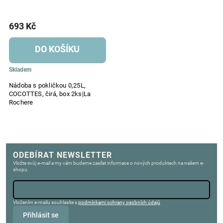
693 Kč
DO KOŠÍKU
Skladem
Nádoba s pokličkou 0,25L,
COCOTTES, čirá, box 2ks|La
Rochere
ODEBÍRAT NEWSLETTER
Vložte svůj e-mail a my vám budeme zasílat informace o nových produktech na našem e-
shopu.
Vložením e-mailu souhlasíte s
podmínkami ochrany osobních údajů
Přihlásit se