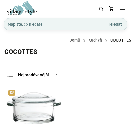
Hledat
Domů
/
Kuchyň
/
COCOTTES
COCOTTES
Nejprodávanější
Nejlevnější
EU
Nejdražší
Abecedně