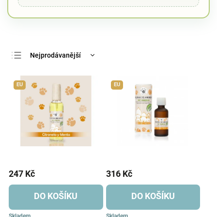
Nejprodávanější
Nejlevnější
EU
EU
Nejdražší
Abecedně
247 Kč
316 Kč
DO KOŠÍKU
DO KOŠÍKU
Skladem
Skladem