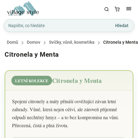
Hledat
Domů
/
Domov
/
Svíčky, vůně, kosmetika
/
Citronela y Menta
Citronela y Menta
Citronela y Menta
LETNÍ KOLEKCE
Spojení citronely a máty přináší osvěžující závan letní
zahrady. Vůně, která nejen oživí, ale zároveň příjemně
odpudí nechtěný hmyz – a to bez kompromisu na vůni.
Přirozená, čistá a plná života.