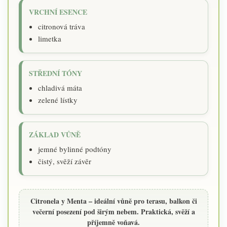
VRCHNÍ ESENCE
citronová tráva
limetka
STŘEDNÍ TÓNY
chladivá máta
zelené lístky
ZÁKLAD VŮNĚ
jemné bylinné podtóny
čistý, svěží závěr
Citronela y Menta – ideální vůně pro terasu, balkon či
večerní posezení pod širým nebem. Praktická, svěží a
příjemně voňavá.