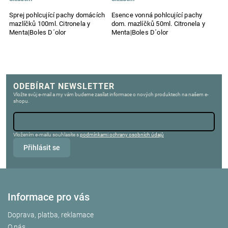
Sprej pohlcující pachy domácích
Esence vonná pohlcující pachy
mazlíčků 100ml. Citronela y
dom. mazlíčků 50ml. Citronela y
Menta|Boles D´olor
Menta|Boles D´olor
ODEBÍRAT NEWSLETTER
Vložte svůj e-mail a my vám budeme zasílat informace o nových produktech na našem e-
shopu.
Vložením e-mailu souhlasíte s
podmínkami ochrany osobních údajů
Přihlásit se
Informace pro vás
Doprava, platba, reklamace
O nás