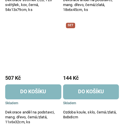
světýlek, kov, černá,
mang. dřevo, černá/zlatá,
54x13x79cm, ks
18x6x45cm, ks
SET
507 Kč
144 Kč
DO KOŠÍKU
DO KOŠÍKU
Skladem
Skladem
Dekorace anděl na podstavci,
Ozdoba koule, sklo, černá/zlatá,
mang. dřevo, černá/zlatá,
8x8x8cm
11x6x32cm, ks