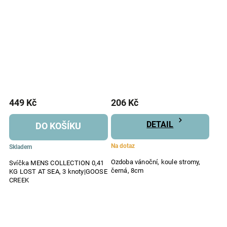
449 Kč
206 Kč
DETAIL
DO KOŠÍKU
Na dotaz
Skladem
Ozdoba vánoční, koule stromy,
Svíčka MENS COLLECTION 0,41
černá, 8cm
KG LOST AT SEA, 3 knoty|GOOSE
CREEK