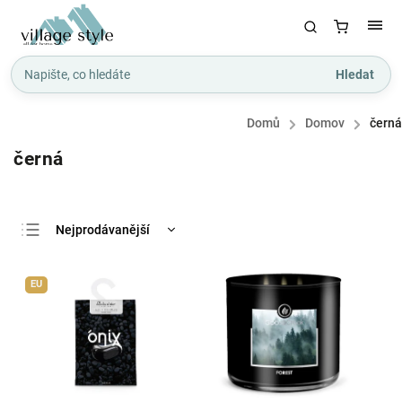
Hledat
Domů
/
Domov
/
černá
černá
Nejprodávanější
Nejlevnější
EU
Nejdražší
Abecedně