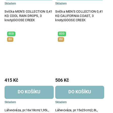
Skladem
Skladem
Svíčka MEN'S COLLECTION 0,41
Svíčka MEN'S COLLECTION 0,41
KG COOL RAIN DROPS, 3
KG CALIFORNIA COAST, 3
knoty|GOOSE CREEK
knoty|GOOSE CREEK
ECO
ECO
EU
EU
415 Kč
506 Kč
DO KOŠÍKU
DO KOŠÍKU
Skladem
Skladem
Láhev|váza, pr.16x18cm|1,95L,
Láhev|váza, pr.15x23cm|2,8L,