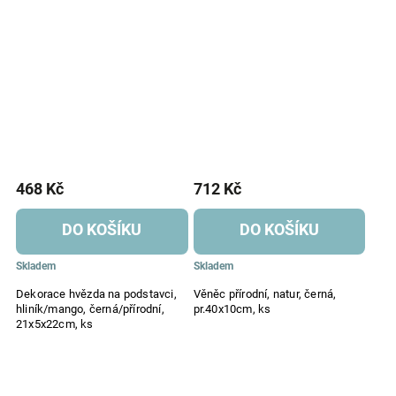
468 Kč
712 Kč
DO KOŠÍKU
DO KOŠÍKU
Skladem
Skladem
Dekorace hvězda na podstavci,
Věněc přírodní, natur, černá,
hliník/mango, černá/přírodní,
pr.40x10cm, ks
21x5x22cm, ks