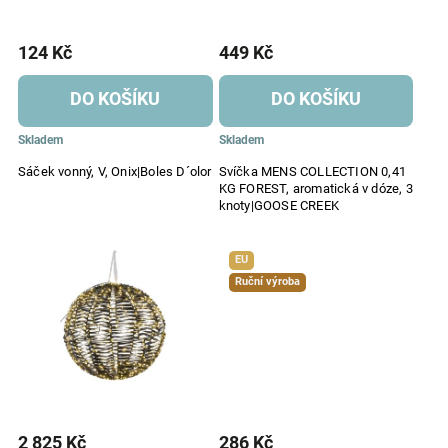
124 Kč
449 Kč
DO KOŠÍKU
DO KOŠÍKU
Skladem
Skladem
Sáček vonný, V, Onix|Boles D´olor
Svíčka MENS COLLECTION 0,41
KG FOREST, aromatická v dóze, 3
knoty|GOOSE CREEK
EU
Ruční výroba
2 825 Kč
286 Kč