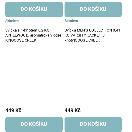
DO KOŠÍKU
DO KOŠÍKU
Skladem
Skladem
Svíčka s 1-knotem 0,2 KG
Svíčka MEN'S COLLECTION 0,41
APPLEWOOD, aromatická v dóze
KG VARSITY JACKET, 3
KP|GOOSE CREEK
knoty|GOOSE CREEK
449 Kč
449 Kč
DO KOŠÍKU
DO KOŠÍKU