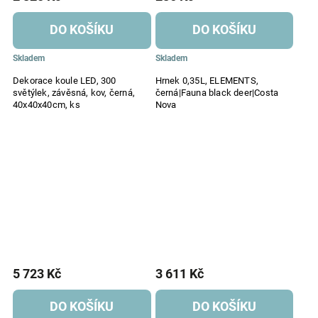
DO KOŠÍKU
DO KOŠÍKU
Skladem
Skladem
Dekorace koule LED, 300
Hrnek 0,35L, ELEMENTS,
světýlek, závěsná, kov, černá,
černá|Fauna black deer|Costa
40x40x40cm, ks
Nova
5 723 Kč
3 611 Kč
DO KOŠÍKU
DO KOŠÍKU