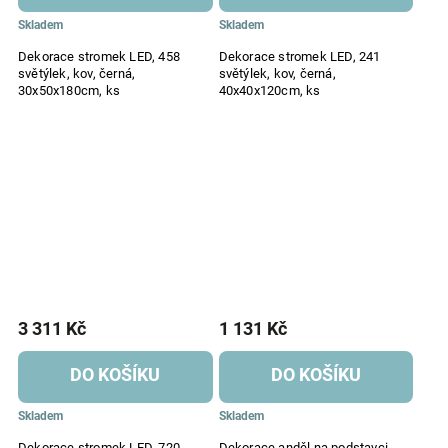
Skladem
Skladem
Dekorace stromek LED, 458
Dekorace stromek LED, 241
světýlek, kov, černá,
světýlek, kov, černá,
30x50x180cm, ks
40x40x120cm, ks
3 311 Kč
1 131 Kč
DO KOŠÍKU
DO KOŠÍKU
Skladem
Skladem
Dekorace stromek LED, 720
Dekorace anděl na podstavci,