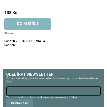
138 Kč
DO KOŠÍKU
Skladem
Pohár 0,2L, CADETTE, čirá|La
Rochere
ODEBÍRAT NEWSLETTER
Vložte svůj e-mail a my vám budeme zasílat informace o nových produktech na našem e-
shopu.
Vložením e-mailu souhlasíte s
podmínkami ochrany osobních údajů
Přihlásit se