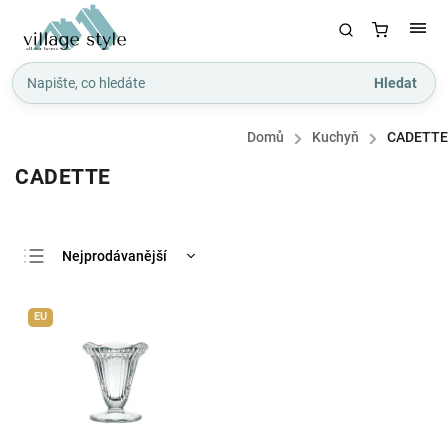
Hledat
Domů
/
Kuchyň
/
CADETTE
CADETTE
Nejprodávanější
Nejlevnější
EU
Nejdražší
Abecedně