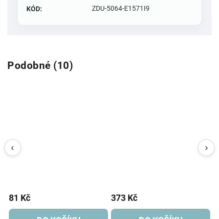
ZDU-5064-E1571I9
KÓD
:
Podobné (10)
81 Kč
373 Kč
1