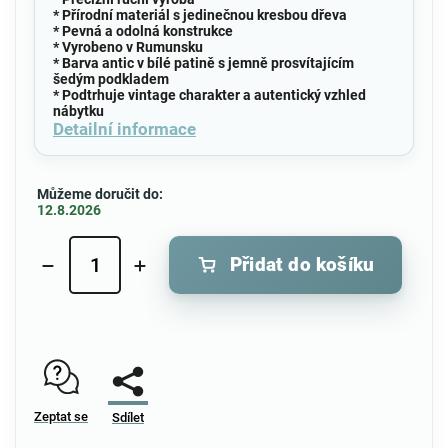
* Přírodní materiál s jedinečnou kresbou dřeva
* Pevná a odolná konstrukce
* Vyrobeno v Rumunsku
* Barva antic v bílé patině s jemně prosvítajícím
šedým podkladem
* Podtrhuje vintage charakter a autentický vzhled
nábytku
Detailní informace
Můžeme doručit do:
12.8.2026
Přidat do košíku
Zeptat se
Sdílet