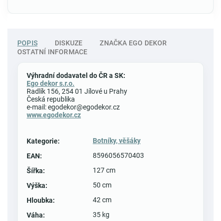
POPIS
DISKUZE
ZNAČKA
EGO DEKOR
OSTATNÍ INFORMACE
Výhradní dodavatel do ČR a SK:
Ego dekor s.r.o.
Radlík 156, 254 01 Jílové u Prahy
Česká republika
e-mail: egodekor@egodekor.cz
www.egodekor.cz
Botníky, věšáky
Kategorie
:
8596056570403
EAN
:
127 cm
Šířka
:
50 cm
Výška
:
42 cm
Hloubka
:
35 kg
Váha
: