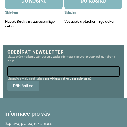
DO KOŠÍKU
DO KOŠÍKU
Skladem
Skladem
S
Háček Budka na zavěšení|Ego
Věšáček s ptáčkem|Ego dekor
B
dekor
1
ODEBÍRAT NEWSLETTER
Vložte svůj e-mail a my vám budeme zasílat informace o nových produktech na našem e-
shopu.
Vložením e-mailu souhlasíte s
podmínkami ochrany osobních údajů
Přihlásit se
Informace pro vás
Doprava, platba, reklamace