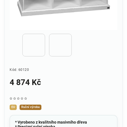
Kód:
60120
4 874 Kč
EU
Ruční výroba
* Vyrobeno z kvalitního masivního dřeva
* Precizní ruční výroba