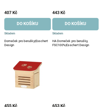
407 Kč
443 Kč
DO KOŠÍKU
DO KOŠÍKU
Skladem
Skladem
Domeček pro berušky|Esschert
HA Domeček pro berušky,
Design
FSC100%|Esschert Design
455 Kč
653 Kč