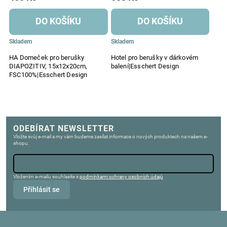
DO KOŠÍKU
DO KOŠÍKU
Skladem
Skladem
HA Domeček pro berušky
Hotel pro berušky v dárkovém
DIAPOZITIV, 15x12x20cm,
balení|Esschert Design
FSC100%|Esschert Design
ODEBÍRAT NEWSLETTER
Vložte svůj e-mail a my vám budeme zasílat informace o nových produktech na našem e-
shopu.
Vložením e-mailu souhlasíte s
podmínkami ochrany osobních údajů
Přihlásit se