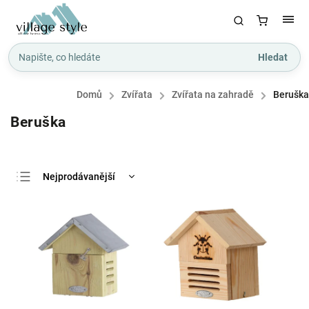
Hledat
Domů
/
Zvířata
/
Zvířata na zahradě
/
Beruška
Beruška
Nejprodávanější
Nejlevnější
Nejdražší
Abecedně