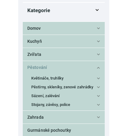
zelená
Pro mini zahrádky
2
juta
0
Costa Nova
3
0
Kategorie
zlatá
0
kámen
Ego dekor
2
0
žlutá
0
kaučuk
Esschert Design
2
2
keramika
Kaheku
186
0
Domov
kokosové vlákno
17
korek
3
Kuchyň
kov
41
kůže
Zvířata
2
litina
48
Pěstování
měď
1
mořská tráva
7
Květináče, truhlíky
ocel
60
Pěstírny, skleníky, zenové zahrádky
papír
2
PE
Sázení, zalévání
1
PET
10
Stojany, závěsy, police
plast
7
plátno
Zahrada
4
polyester
15
Gurmánské pochoutky
pozink
11