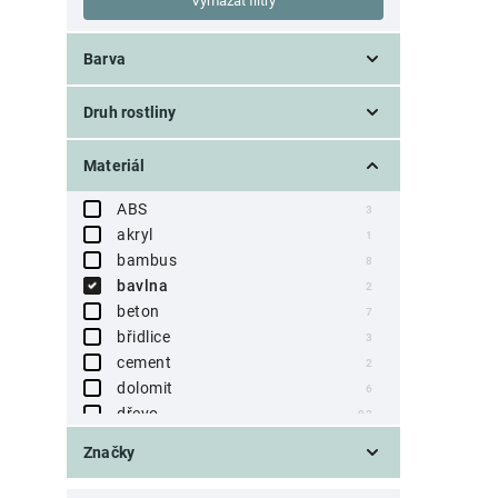
Vymazat filtry
Barva
béžová
0
Druh rostliny
bílá
0
černá
pro pokojové rostliny
0
0
Materiál
červená
pro venkovní rostliny
0
0
čirá
pro závěsné rostliny
0
ABS
0
3
fialová
pro sazenice
0
akryl
0
1
hnědá
pro velké rostliny
0
bambus
0
8
krémová
pro malé rostliny
0
bavlna
0
2
modrá
pro orchideje
0
beton
0
7
multicolor
pro bonsaje
0
břidlice
0
3
oranžová
pro sukulenty a kaktusy
0
cement
0
2
přírodní
pro popínavé rostliny
0
dolomit
0
6
růžová
pro bylinky
0
dřevo
0
92
stříbrná
pro solitérní rostliny
0
guma
0
1
Značky
šedá
pro stromky a keře
0
HDPE
0
13
vínová
pro vodní rostliny
0
hliník
0
Artevasi
2
0