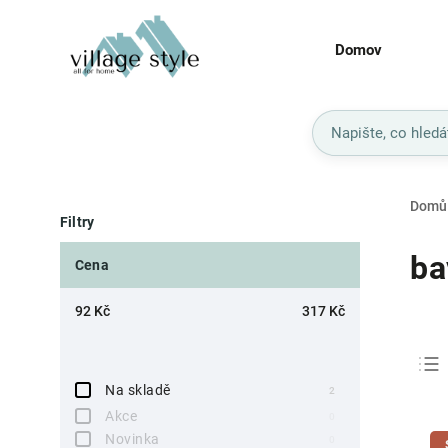
Domov
Domů
Filtry
ba
Cena
92
Kč
317
Kč
Na skladě
2
Akce
0
Novinka
0