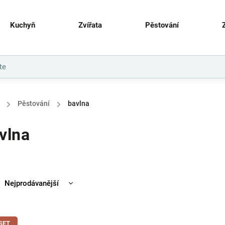
Kuchyň
Zvířata
Pěstování
/
Pěstování
/
bavlna
vlna
Nejprodávanější
Nejlevnější
Nejdražší
SET