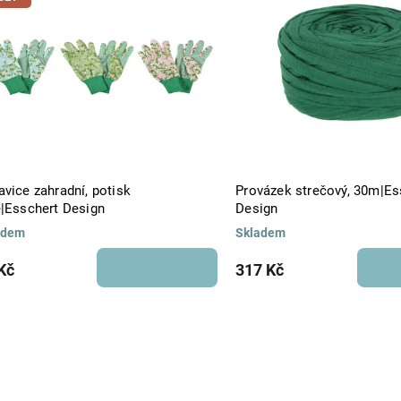
Abecedně
vice zahradní, potisk
Provázek strečový, 30m|Es
e|Esschert Design
Design
adem
Skladem
Kč
317 Kč