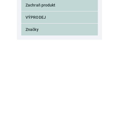
BUBBLE
4
Zachraň produkt
CADETTE
1
CACHEMIR
2
VÝPRODEJ
CALA
1
CALIZ
3
Značky
CANARIE
1
CANTARO
1
CAPRI
12
CAPSTAN
1
CARAFE
2
CARAT
1
CARMELA
8
CASA
3
CASA STONE
3
CASCATA
7
CASTELLS
1
CASUAL
4
CEDRAT
2
CIRCEE
1
CITY
2