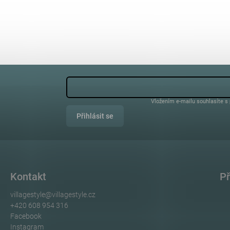
Vložením e-mailu souhlasíte s
Přihlásit se
Kontakt
Př
villagestyle
@
villagestyle.cz
+420 608 954 316
Facebook
Instagram