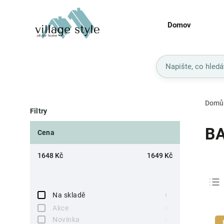
Domov
Domů
Filtry
B
Cena
1648
Kč
1649
Kč
Na skladě
1
Akce
0
Novinka
0