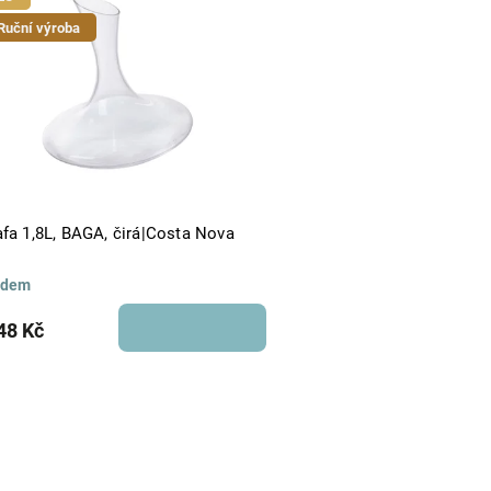
Abecedně
Ruční výroba
afa 1,8L, BAGA, čirá|Costa Nova
adem
48 Kč