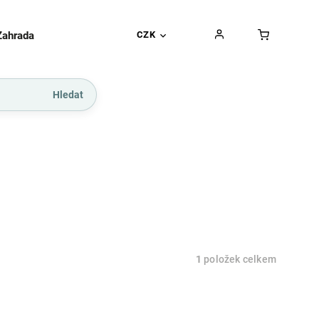
Zahrada
Gurmánské pochoutky
CZK
Dárkové kupó
Hledat
1
položek celkem