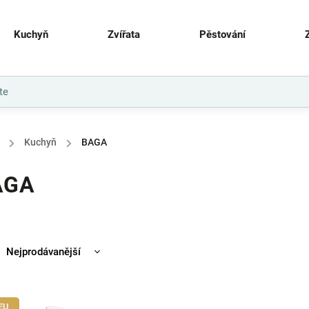
Kuchyň
Zvířata
Pěstování
/
Kuchyň
/
BAGA
AGA
Nejprodávanější
Nejlevnější
Nejdražší
EU