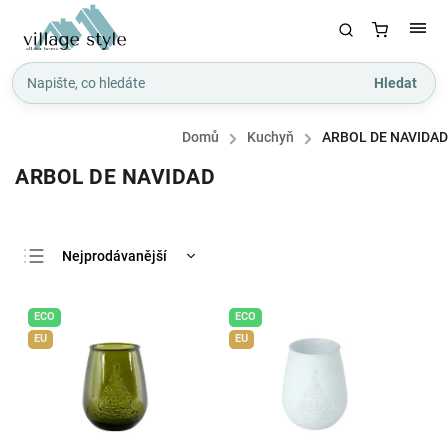
Hledat
Domů
/
Kuchyň
/
ARBOL DE NAVIDAD
ARBOL DE NAVIDAD
Nejprodávanější
Nejlevnější
ECO
ECO
Nejdražší
EU
EU
Abecedně