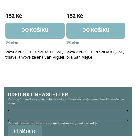
152 Kč
152 Kč
DO KOŠÍKU
DO KOŠÍKU
Skladem
Skladem
Váza ARBOL DE NAVIDAD 0,65L,
Váza ARBOL DE NAVIDAD 0,65L,
tmavě lahvově zelená|San Miguel
bílá|San Miguel
ODEBÍRAT NEWSLETTER
Vložte svůj e-mail a my vám budeme zasílat informace o nových produktech na našem e-
shopu.
Vložením e-mailu souhlasíte s
podmínkami ochrany osobních údajů
Přihlásit se