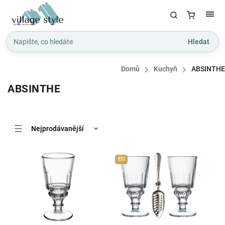
Hledat
Domů
/
Kuchyň
/
ABSINTHE
ABSINTHE
Nejprodávanější
Nejlevnější
EU
Nejdražší
Abecedně