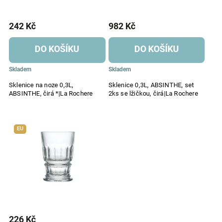
242 Kč
982 Kč
DO KOŠÍKU
DO KOŠÍKU
Skladem
Skladem
Sklenice na noze 0,3L,
Sklenice 0,3L, ABSINTHE, set
ABSINTHE, čirá *|La Rochere
2ks se lžičkou, čirá|La Rochere
EU
226 Kč