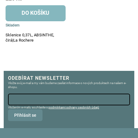
DO KOŠÍKU
Skladem
Sklenice 0,37L, ABSINTHE,
čirá|La Rochere
ODEBÍRAT NEWSLETTER
Vložte svůj e-mail a my vám budeme zasílat informace o nových produktech na našem e-
shopu.
Vložením e-mailu souhlasíte s
podmínkami ochrany osobních údajů
Přihlásit se